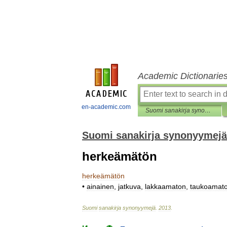
Academic Dictionarie
en-academic.com
Suomi sanakirja synonyymejä
Suomi sanakirja synonyymejä
herkeämätön
herkeämätön
•
ainainen
,
jatkuva
,
lakkaamaton
,
taukoamat
Suomi
sanakirja
synonyymejä
.
2013
.