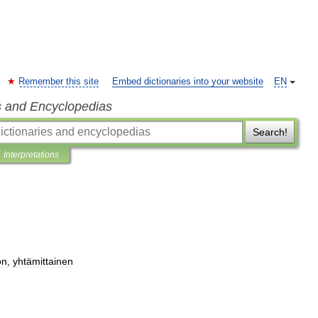
Remember this site
Embed dictionaries into your website
EN
s and Encyclopedias
Search!
Interpretations
on
,
yhtämittainen