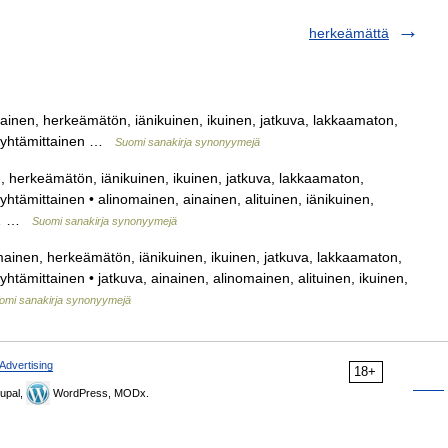
herkeämättä
mainen, herkeämätön, iänikuinen, ikuinen, jatkuva, lakkaamaton,
, yhtämittainen …
Suomi sanakirja synonyymejä
, herkeämätön, iänikuinen, ikuinen, jatkuva, lakkaamaton,
htämittainen • alinomainen, ainainen, alituinen, iänikuinen,
n,… …
Suomi sanakirja synonyymejä
mainen, herkeämätön, iänikuinen, ikuinen, jatkuva, lakkaamaton,
htämittainen • jatkuva, ainainen, alinomainen, alituinen, ikuinen,
omi sanakirja synonyymejä
Advertising
18+
upal,
WordPress, MODx.