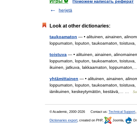
Игры ⚽
Поможем написать реферат
herjetä
Look at other dictionaries:
taukoamaton
— • alituinen, ainainen, alino
loppumaton, loputon, taukoamaton, toistuva
toistuva
— • alituinen, ainainen, alinomainen
loppumaton, loputon, taukoamaton, toistuva, y
ikuinen, jatkuva, lakkaamaton, loppumato
yhtämittainen
— • alituinen, ainainen, alino
loppumaton, loputon, taukoamaton, toistuva, y
iänikuinen, keskeytymätön, kestävä,… …
Su
© Academic, 2000-2026
Contact us:
Technical Support
,
Dictionaries export
, created on PHP,
Joomla,
Dr